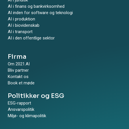
AI i juridisk
AI i finans og bankvirksomhed
AI inden for software og teknologi
AI i produktion
AI i biovidenskab
AI i transport
AI i den offentlige sektor
Firma
Om 2021.AI
Bliv partner
Kontakt os
Book et møde
Politikker og ESG
ESG-rapport
Ansvarspolitik
Miljø- og klimapolitik