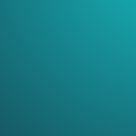
GenAI
AI Security
Chat, build
Access, guardrails &
assistants & create
AI detection & auto
use cases
registration