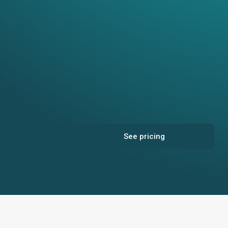
Governance
Developer
Risk, controls &
Develop, deploy and
assesments
operate MLOps and
AI models
See pricing