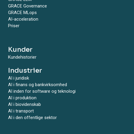
GRACE Governance
GRACE MLops
AI-acceleration
Priser
Kunder
Kundehistorier
Industrier
AI i juridisk
AI i finans og bankvirksomhed
AI inden for software og teknologi
AI i produktion
AI i biovidenskab
AI i transport
AI i den offentlige sektor