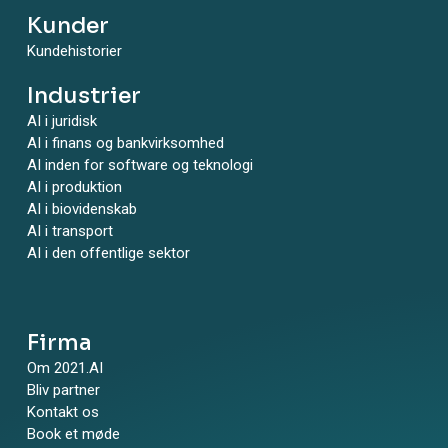
Kunder
Kundehistorier
Industrier
AI i juridisk
AI i finans og bankvirksomhed
AI inden for software og teknologi
AI i produktion
AI i biovidenskab
AI i transport
AI i den offentlige sektor
Firma
Om 2021.AI
Bliv partner
Kontakt os
Book et møde