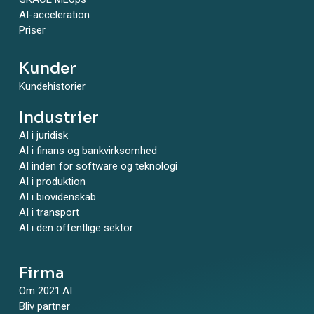
AI-acceleration
Priser
Kunder
Kundehistorier
Industrier
AI i juridisk
AI i finans og bankvirksomhed
AI inden for software og teknologi
AI i produktion
AI i biovidenskab
AI i transport
AI i den offentlige sektor
Firma
Om 2021.AI
Bliv partner