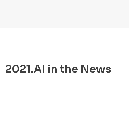
2021.AI in the News
Sovereignty Is the Prerequisite for
Responsible AI in Denmark
Learn more